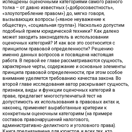
испещрены оценочными категориями самого разного
толка – от давно известных («добросовестность»,
«злоупотребление правом») до, мягко говоря,
вызывающих вопросы («явное неуважение к
обществу», «социальная группа»). Насколько допустим
подобный прием юридической техники? Как далеко
может заходить законодатель в использовании
оценочных категорий? И как все это соотносится с
принципом правовой определенности? Решению
именно данных вопросов и посвящена настоящая
работа. В первой ее главе рассматриваются сущность,
характерные черты, содержание и основные элементы
принципа правовой определенности; при этом особое
внимание уделяется требованию качества закона. Во
второй главе исследования автор раскрывает сущность,
признаки, виды и функции оценочных категорий в
праве, предлагает многоступенчатый тест на
допустимость их использования в правовых актах и,
наконец, применяет выработанные критерии к
конкретным оценочным категориям (на примере
составов правонарушений налогового,
административно-деликтного и уголовного права).
Книга предназначена для юристов и всех тех, кто