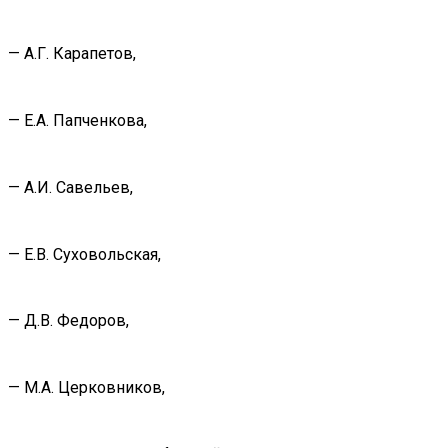
— А.Г. Карапетов,
— Е.А. Папченкова,
— А.И. Савельев,
— Е.В. Суховольская,
— Д.В. Федоров,
— М.А. Церковников,