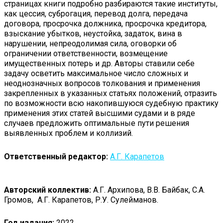
страницах книги подробно разбираются такие институты,
как цессия, суброгация, перевод долга, передача
договора, просрочка должника, просрочка кредитора,
взыскание убытков, неустойка, задаток, вина в
нарушении, непреодолимая сила, оговорки об
ограничении ответственности, возмещение
имущественных потерь и др. Авторы ставили себе
задачу осветить максимальное число сложных и
неоднозначных вопросов толкования и применения
закрепленных в указанных статьях положений, отразить
по возможности всю накопившуюся судебную практику
применения этих статей высшими судами и в ряде
случаев предложить оптимальные пути решения
выявленных проблем и коллизий.
Ответственный редактор:
А.Г. Карапетов
Авторский коллектив:
А.Г. Архипова, В.В. Байбак, С.А.
Громов, А.Г. Карапетов, Р.У. Сулейманов.
Год издания:
2022