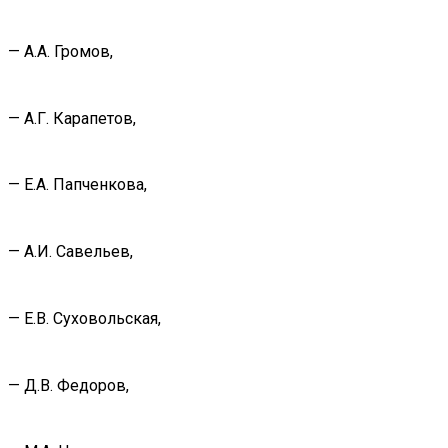
— А.А. Громов,
— А.Г. Карапетов,
— Е.А. Папченкова,
— А.И. Савельев,
— Е.В. Суховольская,
— Д.В. Федоров,